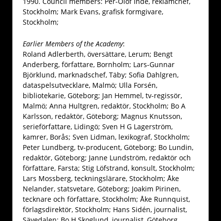
1990. Council members: Per-Olof Inde, reklamchef,
Stockholm; Mark Evans, grafisk formgivare,
Stockholm;
Earlier Members of the Academy
:
Roland Adlerberth, översättare, Lerum; Bengt
Anderberg, författare, Bornholm; Lars-Gunnar
Björklund, marknadschef, Täby; Sofia Dahlgren,
dataspelsutvecklare, Malmö; Ulla Forsén,
bibliotekarie, Göteborg; Jan Hemmel, tv-regissör,
Malmö; Anna Hultgren, redaktör, Stockholm; Bo A
Karlsson, redaktör, Göteborg; Magnus Knutsson,
serieförfattare, Lidingö; Sven H G Lagerström,
kamrer, Borås; Sven Lidman, lexikograf, Stockholm;
Peter Lundberg, tv-producent, Göteborg; Bo Lundin,
redaktör, Göteborg; Janne Lundström, redaktör och
författare, Farsta; Stig Löfstrand, konsult, Stockholm;
Lars Mossberg, teckningslärare, Stockholm; Åke
Nelander, statsvetare, Göteborg; Joakim Pirinen,
tecknare och författare, Stockholm; Åke Runnquist,
förlagsdirektör, Stockholm; Hans Sidén, journalist,
Sävedalen; Bo H Skoglund, journalist, Göteborg.