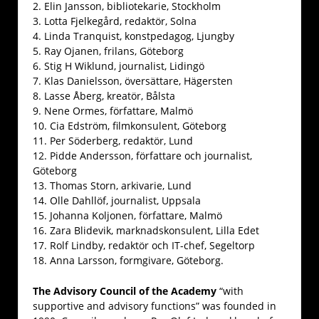
2. Elin Jansson, bibliotekarie, Stockholm
3. Lotta Fjelkegård, redaktör, Solna
4. Linda Tranquist, konstpedagog, Ljungby
5. Ray Ojanen, frilans, Göteborg
6. Stig H Wiklund, journalist, Lidingö
7. Klas Danielsson, översättare, Hägersten
8. Lasse Åberg, kreatör, Bålsta
9. Nene Ormes, författare, Malmö
10. Cia Edström, filmkonsulent, Göteborg
11. Per Söderberg, redaktör, Lund
12. Pidde Andersson, författare och journalist,
Göteborg
13. Thomas Storn, arkivarie, Lund
14. Olle Dahllöf, journalist, Uppsala
15. Johanna Koljonen, författare, Malmö
16. Zara Blidevik, marknadskonsulent, Lilla Edet
17. Rolf Lindby, redaktör och IT-chef, Segeltorp
18. Anna Larsson, formgivare, Göteborg.
The Advisory Council of the Academy
“with
supportive and advisory functions” was founded in