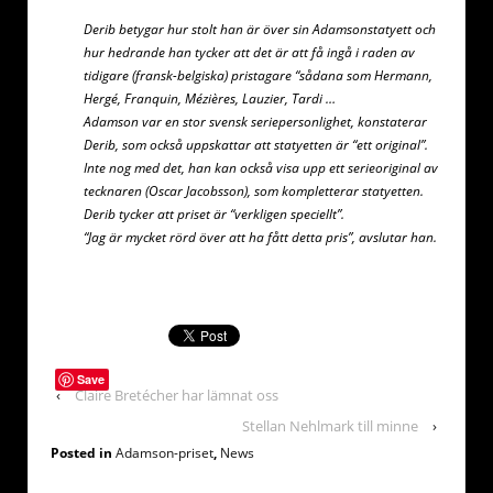
Derib betygar hur stolt han är över sin Adamsonstatyett och
hur hedrande han tycker att det är att få ingå i raden av
tidigare (fransk-belgiska) pristagare “sådana som Hermann,
Hergé, Franquin, Mézières, Lauzier, Tardi …
Adamson var en stor svensk seriepersonlighet, konstaterar
Derib, som också uppskattar att statyetten är “ett original”.
Inte nog med det, han kan också visa upp ett serieoriginal av
tecknaren (Oscar Jacobsson), som kompletterar statyetten.
Derib tycker att priset är “verkligen speciellt”.
“Jag är mycket rörd över att ha fått detta pris”, avslutar han.
Save
‹
Claire Bretécher har lämnat oss
Stellan Nehlmark till minne
›
Posted in
Adamson-priset
,
News