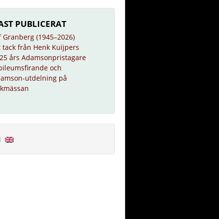
AST PUBLICERAT
f Granberg (1945–2026)
t tack från Henk Kuijpers
25 års Adamsonpristagare
bileumsfirande och
amson-utdelning på
kmässan