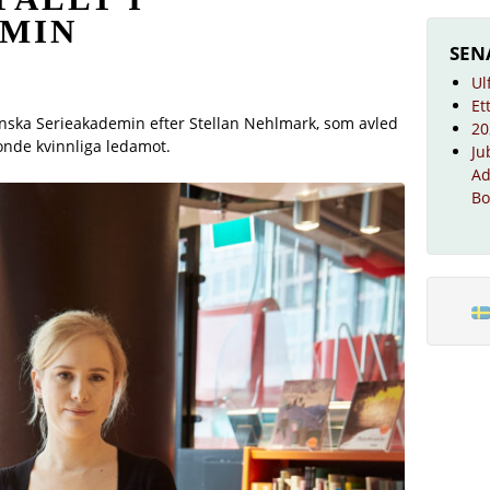
EMIN
SEN
Ul
Et
enska Serieakademin efter Stellan Nehlmark, som avled
20
tonde kvinnliga ledamot.
Ju
Ad
Bo