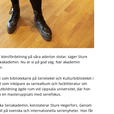
n könsfördelning på våra aderton stolar, säger Sture
rieakademin. Nu är vi på god väg. När akademin
r.
 som bibliotekarie på Serieteket och Kultur­biblioteket i
 som inköpare av seriealbum och facklitteratur om
­utbildning ägde rum vid Uppsala universitet, där hon
h en masteruppsats med seriefokus.
enska Seriakademin, konstaterar Sture Hegerfors. Genom
oll på svenska och internationella serienyheter. Hon får