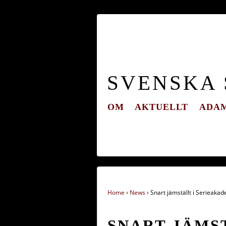
SVENSKA
OM
AKTUELLT
ADAM
Home
›
News
›
Snart jämställt i Serieaka
SNART JÄMS