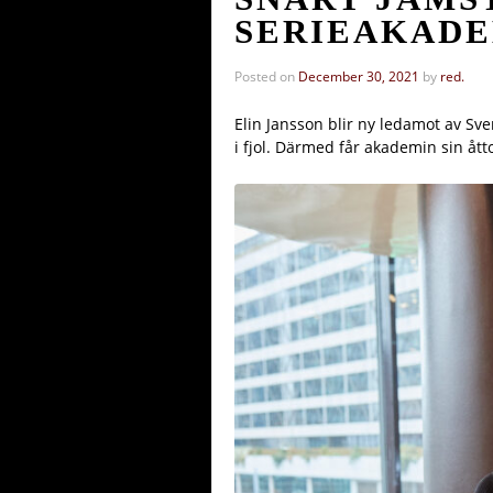
SERIEAKAD
Posted on
December 30, 2021
by
red.
Elin Jansson blir ny ledamot av Sv
i fjol. Därmed får akademin sin åt