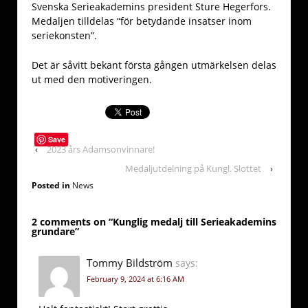
Svenska Serieakademins president Sture Hegerfors.
Medaljen tilldelas “för betydande insatser inom
seriekonsten”.
Det är såvitt bekant första gången utmärkelsen delas
ut med den motiveringen.
Save
‹
2023 års Adamsonvinnare!
Medaljutdelning på Kungl. Slottet
›
Posted in
News
2 comments on “
Kunglig medalj till Serieakademins
grundare
”
Tommy Bildström
says:
February 9, 2024 at 6:16 AM