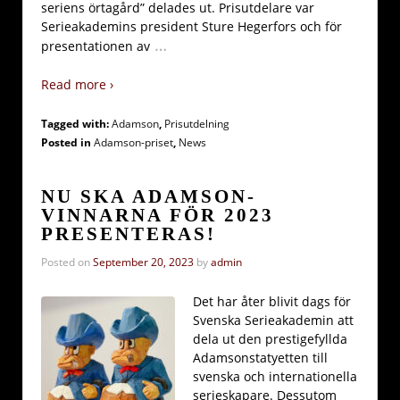
seriens örtagård” delades ut. Prisutdelare var
Serieakademins president Sture Hegerfors och för
…
presentationen av
Read more ›
Tagged with:
Adamson
,
Prisutdelning
Posted in
Adamson-priset
,
News
NU SKA ADAMSON-
VINNARNA FÖR 2023
PRESENTERAS!
Posted on
September 20, 2023
by
admin
Det har åter blivit dags för
Svenska Serieakademin att
dela ut den prestigefyllda
Adamsonstatyetten till
svenska och internationella
serieskapare. Dessutom