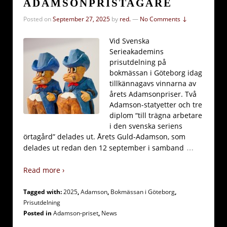
ADAMSONPRISTAGARE
Posted on
September 27, 2025
by
red.
—
No Comments ↓
Vid Svenska
Serieakademins
prisutdelning på
bokmässan i Göteborg idag
tillkännagavs vinnarna av
årets Adamsonpriser. Två
Adamson-statyetter och tre
diplom “till trägna arbetare
i den svenska seriens
örtagård” delades ut. Årets Guld-Adamson, som
…
delades ut redan den 12 september i samband
Read more ›
Tagged with:
2025
,
Adamson
,
Bokmässan i Göteborg
,
Prisutdelning
Posted in
Adamson-priset
,
News