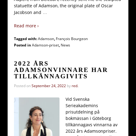
statuette of Adamson, the original plate of Oscar
…
Jacobson and
Read more ›
Tagged with:
Adamson
,
François Bourgeon
Posted in
Adamson-priset
,
News
2022 ÅRS
ADAMSONVINNARE HAR
TILLKÄNNAGIVITS
Posted on
September 24, 2022
by
red.
Vid Svenska
Serieakademins
prisutdelning på
bokmässan i Göteborg
tillkännagavs vinnarna av
2022 års Adamsonpriser.