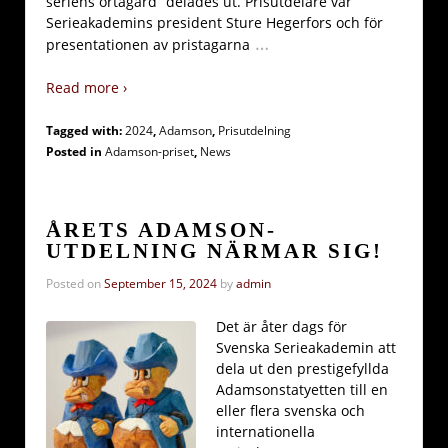
seriens örtagård” delades ut. Prisutdelare var
Serieakademins president Sture Hegerfors och för
…
presentationen av pristagarna
Read more ›
Tagged with:
2024
,
Adamson
,
Prisutdelning
Posted in
Adamson-priset
,
News
ÅRETS ADAMSON-
UTDELNING NÄRMAR SIG!
Posted on
September 15, 2024
by
admin
Det är åter dags för
Svenska Serieakademin att
dela ut den prestigefyllda
Adamsonstatyetten till en
eller flera svenska och
internationella