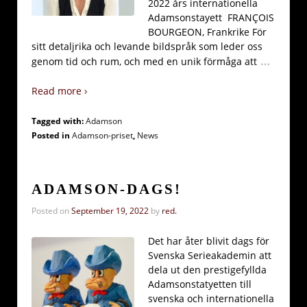
2022 års internationella
Adamsonstayett FRANÇOIS
BOURGEON, Frankrike För
sitt detaljrika och levande bildspråk som leder oss
…
genom tid och rum, och med en unik förmåga att
Read more ›
Tagged with:
Adamson
Posted in
Adamson-priset
,
News
ADAMSON-DAGS!
Posted on
September 19, 2022
by
red.
Det har åter blivit dags för
Svenska Serieakademin att
dela ut den prestigefyllda
Adamsonstatyetten till
svenska och internationella