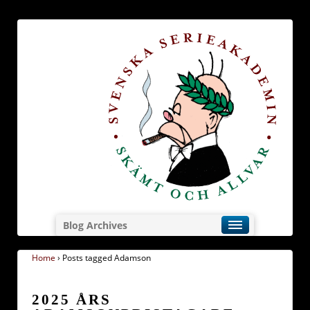
Blog Archives
Home
›
Posts tagged Adamson
2025 ÅRS