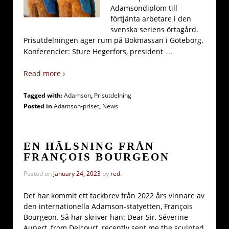
Adamsondiplom till
förtjänta arbetare i den
svenska seriens örtagård.
Prisutdelningen äger rum på Bokmässan i Göteborg.
…
Konferencier: Sture Hegerfors, president
Read more ›
Tagged with:
Adamson
,
Prisutdelning
Posted in
Adamson-priset
,
News
EN HÄLSNING FRÅN
FRANÇOIS BOURGEON
Posted on
January 24, 2023
by
red.
Det har kommit ett tackbrev från 2022 års vinnare av
den internationella Adamson-statyetten, François
Bourgeon. Så här skriver han: Dear Sir, Séverine
Aupert, from Delcourt, recently sent me the sculpted