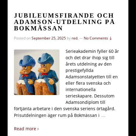
JUBILEUMSFIRANDE OCH
ADAMSON-UTDELNING PÅ
BOKMÄSSAN
Posted on
September 25, 2025
by
red.
—
No Comments ↓
Serieakademin fyller 60 år
och det drar ihop sig till
årets utdelning av den
prestigefyllda
Adamsonstatyetten till en
eller flera svenska och
internationella
serieskapare. Dessutom
Adamsondiplom till
förtjänta arbetare i den svenska seriens örtagård.
…
Prisutdelningen äger rum på Bokmässan i
Read more ›