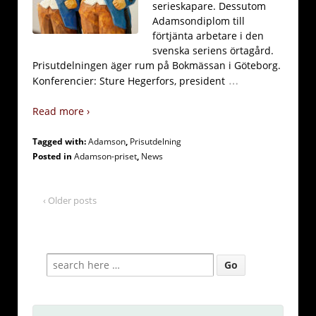
serieskapare. Dessutom
Adamsondiplom till
förtjänta arbetare i den
svenska seriens örtagård.
Prisutdelningen äger rum på Bokmässan i Göteborg.
…
Konferencier: Sture Hegerfors, president
Read more ›
Tagged with:
Adamson
,
Prisutdelning
Posted in
Adamson-priset
,
News
‹ Older posts