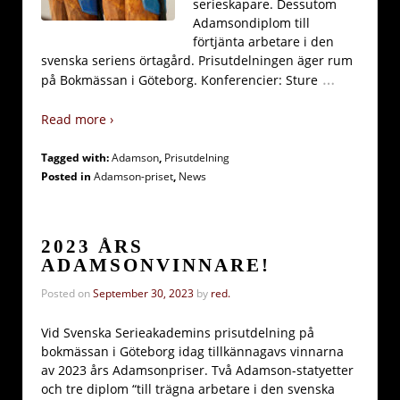
serieskapare. Dessutom
Adamsondiplom till
förtjänta arbetare i den
svenska seriens örtagård. Prisutdelningen äger rum
…
på Bokmässan i Göteborg. Konferencier: Sture
Read more ›
Tagged with:
Adamson
,
Prisutdelning
Posted in
Adamson-priset
,
News
2023 ÅRS
ADAMSONVINNARE!
Posted on
September 30, 2023
by
red.
Vid Svenska Serieakademins prisutdelning på
bokmässan i Göteborg idag tillkännagavs vinnarna
av 2023 års Adamsonpriser. Två Adamson-statyetter
och tre diplom “till trägna arbetare i den svenska