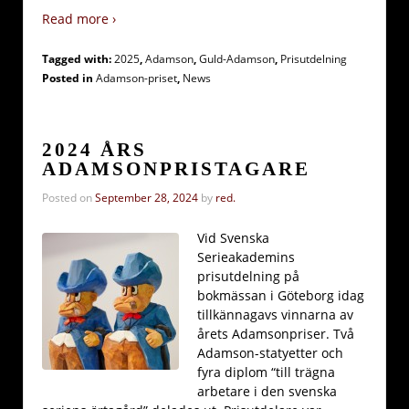
Read more ›
Tagged with:
2025
,
Adamson
,
Guld-Adamson
,
Prisutdelning
Posted in
Adamson-priset
,
News
2024 ÅRS
ADAMSONPRISTAGARE
Posted on
September 28, 2024
by
red.
Vid Svenska
Serieakademins
prisutdelning på
bokmässan i Göteborg idag
tillkännagavs vinnarna av
årets Adamsonpriser. Två
Adamson-statyetter och
fyra diplom “till trägna
arbetare i den svenska