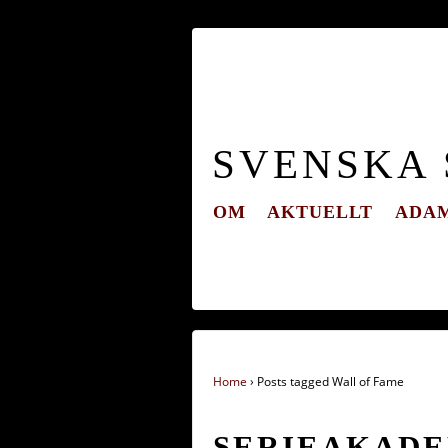
SVENSKA
OM
AKTUELLT
ADAM
Home
›
Posts tagged Wall of Fame
SERIEAKADE