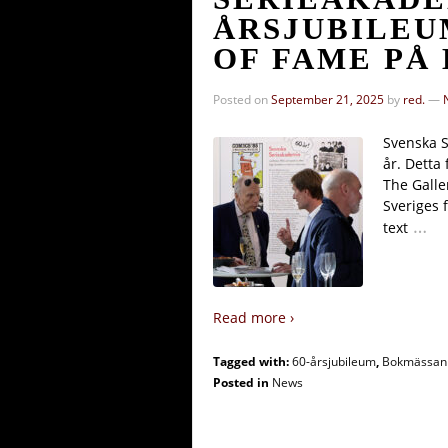
ÅRSJUBILEU
OF FAME PÅ
Posted on
September 21, 2025
by
red.
—
Svenska S
år. Detta
The Galle
Sveriges 
…
text
Read more ›
Tagged with:
60-årsjubileum
,
Bokmässan 
Posted in
News