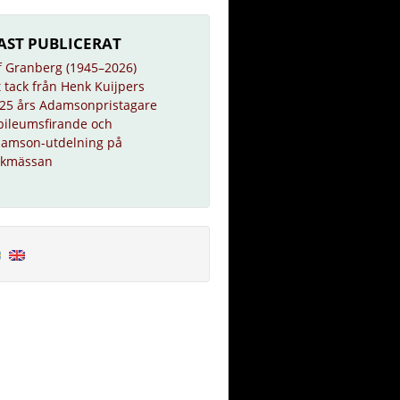
AST PUBLICERAT
f Granberg (1945–2026)
t tack från Henk Kuijpers
25 års Adamsonpristagare
bileumsfirande och
amson-utdelning på
kmässan