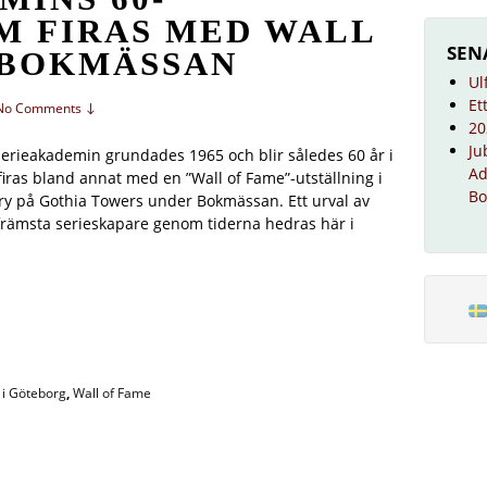
M FIRAS MED WALL
SEN
 BOKMÄSSAN
Ul
Et
No Comments ↓
20
Ju
erieakademin grundades 1965 och blir således 60 år i
Ad
 firas bland annat med en ”Wall of Fame”-utställning i
Bo
ry på Gothia Towers under Bokmässan. Ett urval av
främsta serieskapare genom tiderna hedras här i
i Göteborg
,
Wall of Fame