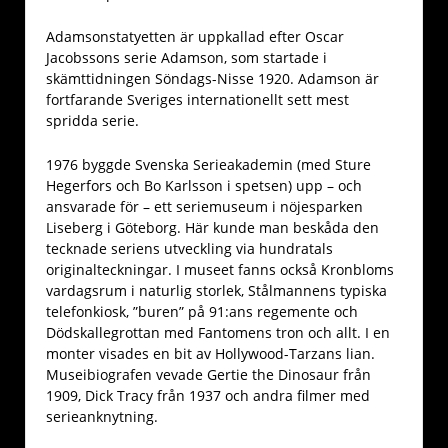
Adamsonstatyetten är uppkallad efter Oscar
Jacobssons serie Adamson, som startade i
skämttidningen Söndags-Nisse 1920. Adamson är
fortfarande Sveriges internationellt sett mest
spridda serie.
1976 byggde Svenska Serieakademin (med Sture
Hegerfors och Bo Karlsson i spetsen) upp – och
ansvarade för – ett seriemuseum i nöjesparken
Liseberg i Göteborg. Här kunde man beskåda den
tecknade seriens utveckling via hundratals
originalteckningar. I museet fanns också Kronbloms
vardagsrum i naturlig storlek, Stålmannens typiska
telefonkiosk, ”buren” på 91:ans regemente och
Dödskallegrottan med Fantomens tron och allt. I en
monter visades en bit av Hollywood-Tarzans lian.
Museibiografen vevade Gertie the Dinosaur från
1909, Dick Tracy från 1937 och andra filmer med
serieanknytning.