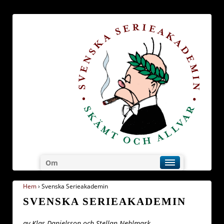
Om
Hem
›
Svenska Serieakademin
SVENSKA SERIEAKADEMIN
av Klas Danielsson och Stellan Nehlmark