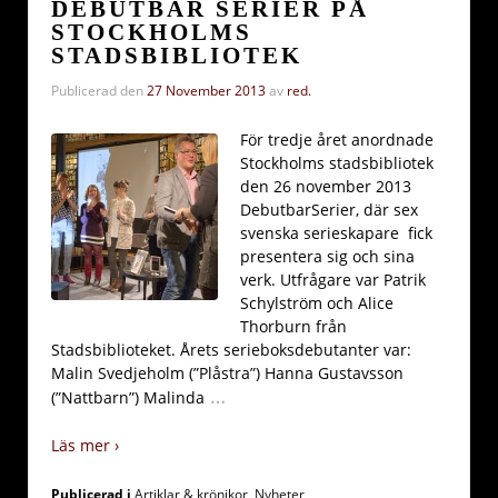
DEBUTBAR SERIER PÅ
STOCKHOLMS
STADSBIBLIOTEK
Publicerad den
27 November 2013
av
red.
För tredje året anordnade
Stockholms stadsbibliotek
den 26 november 2013
DebutbarSerier, där sex
svenska serieskapare fick
presentera sig och sina
verk. Utfrågare var Patrik
Schylström och Alice
Thorburn från
Stadsbiblioteket. Årets serieboksdebutanter var:
Malin Svedjeholm (”Plåstra”) Hanna Gustavsson
…
(”Nattbarn”) Malinda
Läs mer ›
Publicerad i
Artiklar & krönikor
,
Nyheter