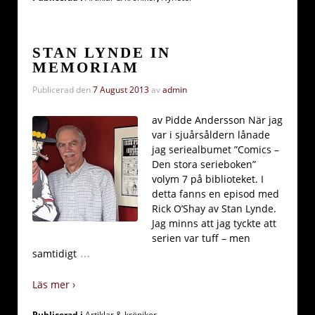
STAN LYNDE IN
MEMORIAM
Publicerad den
7 August 2013
av
admin
av Pidde Andersson När jag
var i sjuårsåldern lånade
jag seriealbumet ”Comics –
Den stora serieboken”
volym 7 på biblioteket. I
detta fanns en episod med
Rick O’Shay av Stan Lynde.
Jag minns att jag tyckte att
serien var tuff – men
…
samtidigt
Läs mer ›
Publicerad i
Artiklar & krönikor