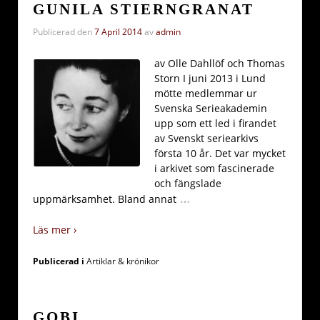
GUNILA STIERNGRANAT
Publicerad den
7 April 2014
av
admin
av Olle Dahllöf och Thomas
Storn I juni 2013 i Lund
mötte medlemmar ur
Svenska Serieakademin
upp som ett led i firandet
av Svenskt seriearkivs
första 10 år. Det var mycket
i arkivet som fascinerade
och fängslade
…
uppmärksamhet. Bland annat
Läs mer ›
Publicerad i
Artiklar & krönikor
GOBI