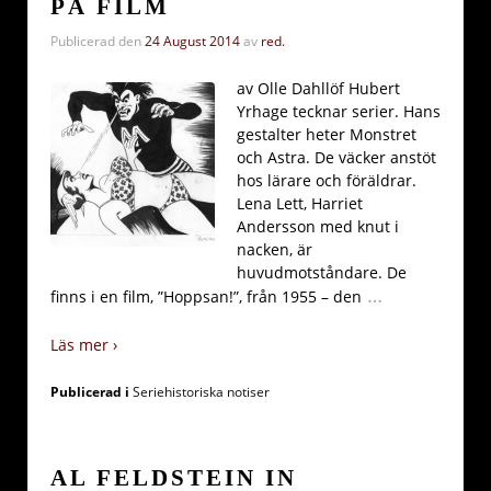
PÅ FILM
Publicerad den
24 August 2014
av
red.
av Olle Dahllöf Hubert
Yrhage tecknar serier. Hans
gestalter heter Monstret
och Astra. De väcker anstöt
hos lärare och föräldrar.
Lena Lett, Harriet
Andersson med knut i
nacken, är
huvudmotståndare. De
…
finns i en film, ”Hoppsan!”, från 1955 – den
Läs mer ›
Publicerad i
Seriehistoriska notiser
AL FELDSTEIN IN