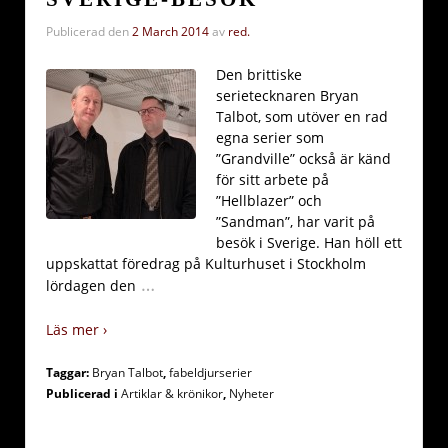
Publicerad den
2 March 2014
av
red.
Den brittiske
serietecknaren Bryan
Talbot, som utöver en rad
egna serier som
”Grandville” också är känd
för sitt arbete på
”Hellblazer” och
”Sandman”, har varit på
besök i Sverige. Han höll ett
uppskattat föredrag på Kulturhuset i Stockholm
…
lördagen den
Läs mer ›
Taggar:
Bryan Talbot
,
fabeldjurserier
Publicerad i
Artiklar & krönikor
,
Nyheter