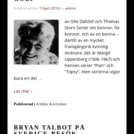
Publicerad den
7 April 2014
av
admin
av Olle Dahllöf och Thomas
Storn Serier om kvinnor, för
kvinnor, och av en kvinna –
därtill av en mycket
framgångsrik kvinnlig
tecknare, det är Margit
Uppenberg (1906-1967) och
hennes serier ”Pian” och
”Topsy”, men serierna utgör
…
bara en del
Läs mer ›
Publicerad i
Artiklar & krönikor
BRYAN TALBOT PÅ
SVERIGE-BESÖK