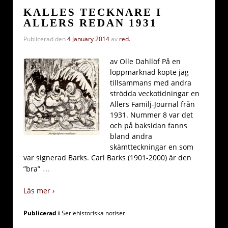
KALLES TECKNARE I
ALLERS REDAN 1931
Publicerad den
4 January 2014
av
red.
av Olle Dahllöf På en
loppmarknad köpte jag
tillsammans med andra
strödda veckotidningar en
Allers Familj-Journal från
1931. Nummer 8 var det
och på baksidan fanns
bland andra
skämtteckningar en som
var signerad Barks. Carl Barks (1901-2000) är den
…
”bra”
Läs mer ›
Publicerad i
Seriehistoriska notiser