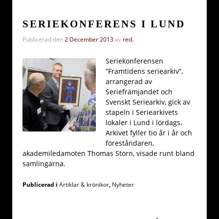
SERIEKONFERENS I LUND
Publicerad den
2 December 2013
av
red.
Seriekonferensen
”Framtidens seriearkiv”,
arrangerad av
Seriefrämjandet och
Svenskt Seriearkiv, gick av
stapeln i Seriearkivets
lokaler i Lund i lördags.
Arkivet fyller tio år i år och
föreståndaren,
akademiledamoten Thomas Storn, visade runt bland
samlingarna.
Publicerad i
Artiklar & krönikor
,
Nyheter