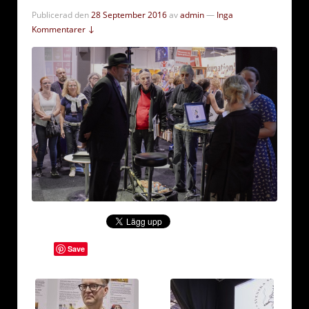
Publicerad den
28 September 2016
av
admin
—
Inga
Kommentarer ↓
Save