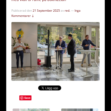
Publicerad den
21 September 2025
av
red.
—
Inga
Kommentarer ↓
Save