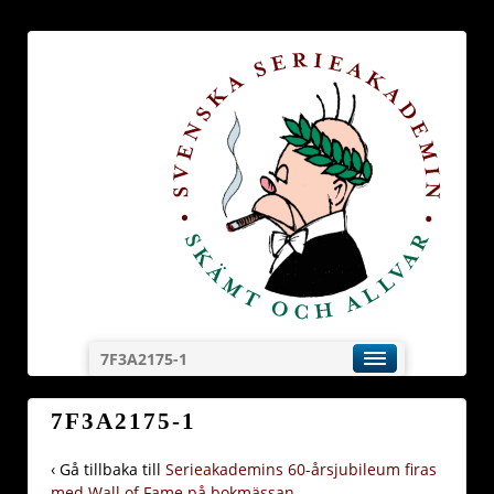
7F3A2175-1
7F3A2175-1
‹ Gå tillbaka till
Serieakademins 60-årsjubileum firas
med Wall of Fame på bokmässan