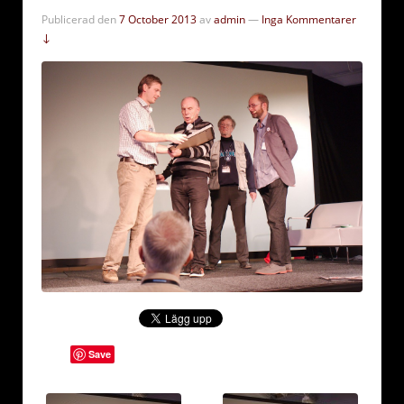
Publicerad den
7 October 2013
av
admin
—
Inga Kommentarer
↓
Save