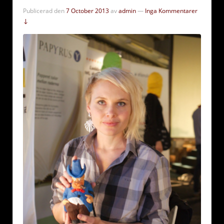
Publicerad den
7 October 2013
av
admin
—
Inga Kommentarer
↓