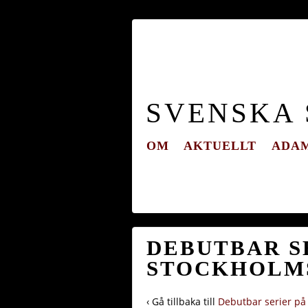
SVENSKA
OM
AKTUELLT
ADAM
DEBUTBAR SE
STOCKHOLMS
‹ Gå tillbaka till
Debutbar serier på