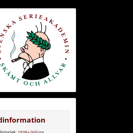
ldinformation
llstorlek:
1838×2691
px