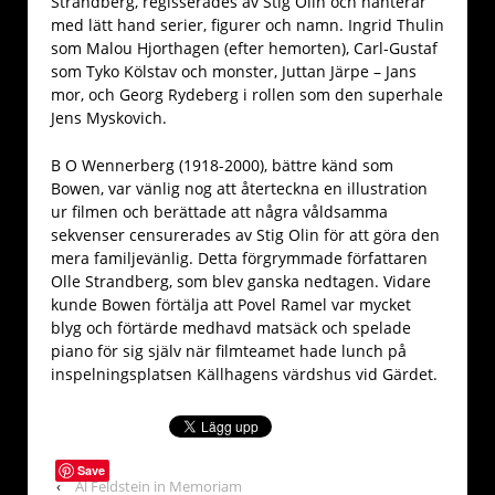
Strandberg, regisserades av Stig Olin och hanterar
med lätt hand serier, figurer och namn. Ingrid Thulin
som Malou Hjorthagen (efter hemorten), Carl-Gustaf
som Tyko Kölstav och monster, Juttan Järpe – Jans
mor, och Georg Rydeberg i rollen som den superhale
Jens Myskovich.
B O Wennerberg (1918-2000), bättre känd som
Bowen, var vänlig nog att återteckna en illustration
ur filmen och berättade att några våldsamma
sekvenser censurerades av Stig Olin för att göra den
mera familjevänlig. Detta förgrymmade författaren
Olle Strandberg, som blev ganska nedtagen. Vidare
kunde Bowen förtälja att Povel Ramel var mycket
blyg och förtärde medhavd matsäck och spelade
piano för sig själv när filmteamet hade lunch på
inspelningsplatsen Källhagens värdshus vid Gärdet.
Save
‹
Al Feldstein in Memoriam