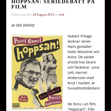
HOPPSAN: SERIEDEBATT PÅ
FILM
Publicerad den
24 August 2014
av
red.
av Olle Dahllöf
Hubert Yrhage
tecknar serier.
Hans gestalter
heter Monstret och
Astra. De väcker
anstöt hos lärare
och föräldrar. Lena
Lett, Harriet
Andersson med
knut i nacken, är
huvudmotståndare
.
De finns i en film,
”Hoppsan!”, från