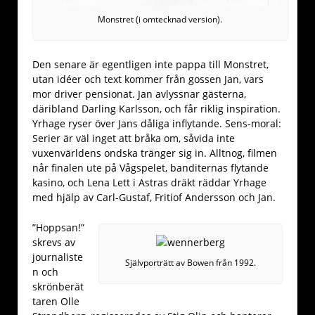
Monstret (i omtecknad version).
Den senare är egentligen inte pappa till Monstret,
utan idéer och text kommer från gossen Jan, vars
mor driver pensionat. Jan avlyssnar gästerna,
däribland Darling Karlsson, och får riklig inspiration.
Yrhage ryser över Jans dåliga inflytande. Sens-moral:
Serier är väl inget att bråka om, såvida inte
vuxenvärldens ondska tränger sig in. Alltnog, filmen
når finalen ute på Vågspelet, banditernas flytande
kasino, och Lena Lett i Astras dräkt räddar Yrhage
med hjälp av Carl-Gustaf, Fritiof Andersson och Jan.
”Hoppsan!”
skrevs av
journaliste
Självporträtt av Bowen från 1992.
n och
skrönberät
taren Olle