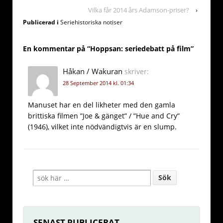
Vilka får 2014 års Adamson-priser?
›
Publicerad i
Seriehistoriska notiser
En kommentar på “
Hoppsan: seriedebatt på film
”
Håkan / Wakuran
skriver:
28 September 2014 kl. 01:34
Manuset har en del likheter med den gamla
brittiska filmen ”Joe & gänget” / ”Hue and Cry”
(1946), vilket inte nödvändigtvis är en slump.
SENAST PUBLICERAT