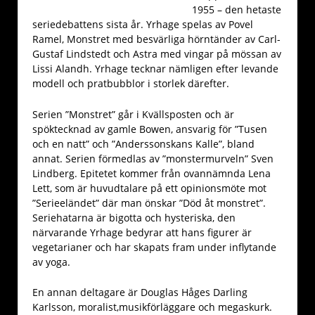
1955 – den hetaste
seriedebattens sista år. Yrhage spelas av Povel
Ramel, Monstret med besvärliga hörntänder av Carl-
Gustaf Lindstedt och Astra med vingar på mössan av
Lissi Alandh. Yrhage tecknar nämligen efter levande
modell och pratbubblor i storlek därefter.
Serien ”Monstret” går i Kvällsposten och är
spöktecknad av gamle Bowen, ansvarig för ”Tusen
och en natt” och ”Anderssonskans Kalle”, bland
annat. Serien förmedlas av ”monstermurveln” Sven
Lindberg. Epitetet kommer från ovannämnda Lena
Lett, som är huvudtalare på ett opinionsmöte mot
”Serieeländet” där man önskar ”Död åt monstret”.
Seriehatarna är bigotta och hysteriska, den
närvarande Yrhage bedyrar att hans figurer är
vegetarianer och har skapats fram under inflytande
av yoga.
En annan deltagare är Douglas Håges Darling
Karlsson, moralist,musikförläggare och megaskurk.