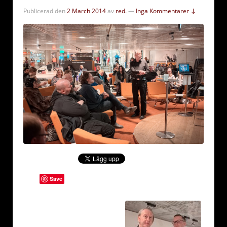
Publicerad den
2 March 2014
av
red.
—
Inga Kommentarer ↓
Save