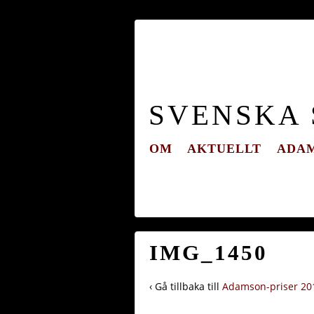
SVENSKA
OM
AKTUELLT
ADAM
IMG_1450
‹ Gå tillbaka till
Adamson-priser 20