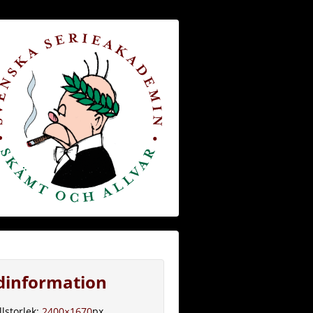
ldinformation
llstorlek:
2400×1670
px