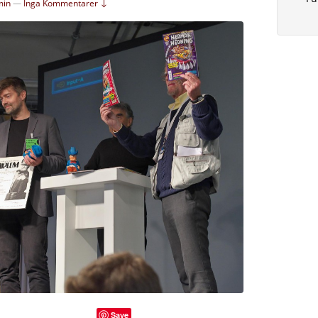
min
—
Inga Kommentarer ↓
Save