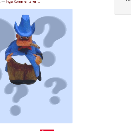
.
—
Inga Kommentarer ↓