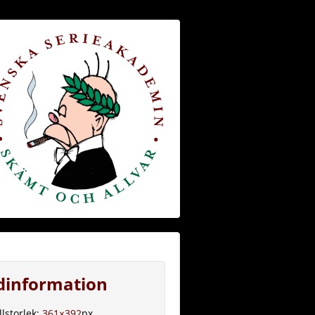
ldinformation
llstorlek:
361×392
px