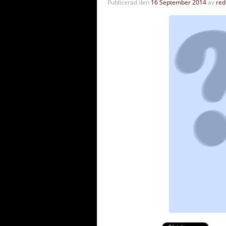
Publicerad den
16 September 2014
av
red