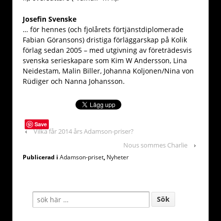
Josefin Svenske
… för hennes (och fjolårets förtjänstdiplomerade
Fabian Göransons) dristiga förläggarskap på Kolik
förlag sedan 2005 – med utgivning av företrädesvis
svenska serieskapare som Kim W Andersson, Lina
Neidestam, Malin Biller, Johanna Koljonen/Nina von
Rüdiger och Nanna Johansson.
Save
‹
Vilka får 2014 års Adamson-priser?
Nous sommes Charlie
›
Publicerad i
Adamson-priset
,
Nyheter