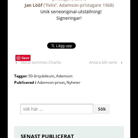
Jan Lööf
(”Felix”, Adamson-pristagare 1968)
Unik serieoriginal-utställning!
Signeringar!
Save
‹
Nous sommes Charlie
Aniara blir serie
›
Taggar:
50-årsjubileum
,
Adamson
Publicerad i
Adamson-priset
,
Nyheter
SENAST PUBLICERAT