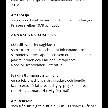
2012.
Alf Thorsjö
som gjorde kreativa underverk med serietidningen
Knasen mellan 1978 och 2006.
ADAMSONDIPLOM 2015
Ida Säll
, Svenska Dagbladet,
som skriver kreativt och djupt inkännande om
samtidens serieskapare och som dristigt lanserar
Joakim Pirinen och Marjane Satrapi som
Nobelpriskandidater i litteratur.
Joakim Gunnarsson
, Egmont,
en seriebranschens mångsysslare och jonglör –
kvalificerad författare, pedagog, projektledare,
redaktör, tecknare. Har vi glömt nåt?
Alf Steinsvik
som från sin digitala studio i Vilnius i snart 15 år har