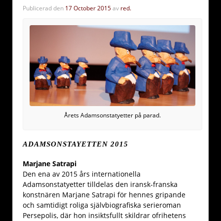
Publicerad den
17 October 2015
av
red.
Årets Adamsonstatyetter på parad.
ADAMSONSTAYETTEN 2015
Marjane Satrapi
Den ena av 2015 års internationella
Adamsonstatyetter tilldelas den iransk-franska
konstnären Marjane Satrapi för hennes gripande
och samtidigt roliga självbiografiska serieroman
Persepolis, där hon insiktsfullt skildrar ofrihetens