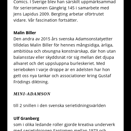
Comics. I Sverige blev han särskilt uppmärksammad
för serieromanen Gängkrig 145 i samarbete med
Jens Lapidus 2009. Bergting arbetar oförtrutet
vidare. Vår fascination fortsätter.
Malin Biller
Den andra av 2015 års svenska Adamsonstatyetter
tilldelas Malin Biller för hennes mångsidiga, ärliga,
ambitiösa och otvungna konstnärskap, där hon utan
balansstav eller skyddsnät rör sig mellan det djupa
allvaret och det uppsluppna burleskeriet. Med
serieboken I varje droppe är en ädelsten har hon
gett oss nya tankar och associationer kring Gustaf
Frödings diktning.
MINI-ADAMSON
till 2 snillen i den svenska serietidningsvärlden
Ulf Granberg
som i olika ledande roller gjorde kreativa underverk
med serietidningen Fantomen mellan 1973 och