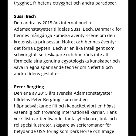
trygghet, frihetens otrygghet och andra paradoxer.
Sussi Bech
Den andra av 2015 års internationella
Adamsonstatyetter tilldelas Sussi Bech, Danmark, för
hennes mångåriga komiska äventyrsserie om den
kretensiska prinsessan Nofret och hennes äventyr i
det forna Egypten. Bech är en lika intelligent som
schvungfull serieskapare och hon räds inte att
förmedla sina genuina egyptologiska kunskaper och
väva in egna spännande teorier om Nefertiti och
andra tidens gestalter.
Peter Bergting
Den ena av 2015 års svenska Adamsonstatyetter
tilldelas Peter Bergting, som med en
häpnadsväckande flit och kapacitet gjort en högst
väsentlig och trovärdig internationell karriär. Hans
verkslista är bedövande: fantasytecknare, bok- och
rollspelsillustratör, skapare av serieromaner för
betydande USA-förlag som Dark Horse och Image