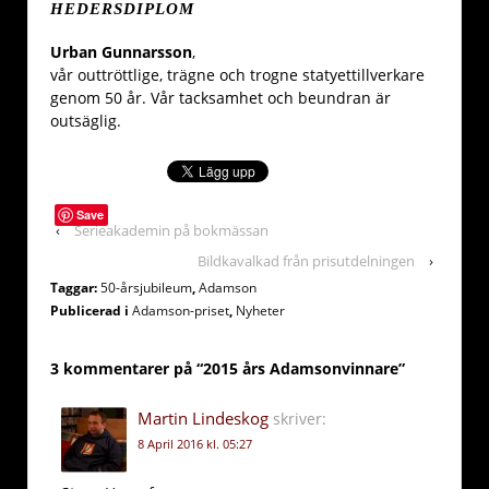
HEDERSDIPLOM
Urban Gunnarsson
,
vår outtröttlige, trägne och trogne statyettillverkare
genom 50 år. Vår tacksamhet och beundran är
outsäglig.
Save
‹
Serieakademin på bokmässan
Bildkavalkad från prisutdelningen
›
Taggar:
50-årsjubileum
,
Adamson
Publicerad i
Adamson-priset
,
Nyheter
3 kommentarer på “
2015 års Adamsonvinnare
”
Martin Lindeskog
skriver:
8 April 2016 kl. 05:27