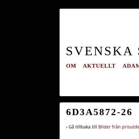
SVENSKA
OM
AKTUELLT
ADAM
6D3A5872-26
‹ Gå tillbaka till
Bilder från prisutd