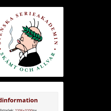
ldinformation
llstorlek:
2206×3200
px