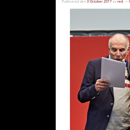
Publicerad den
3 October 2017
av
red.
—