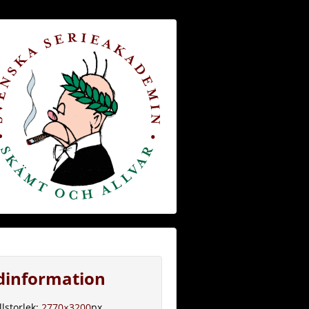
ldinformation
llstorlek:
2770×3200
px