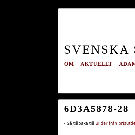
SVENSKA
OM
AKTUELLT
ADAM
6D3A5878-28
‹ Gå tillbaka till
Bilder från prisutd