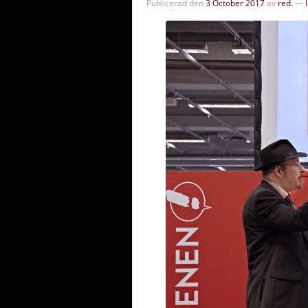
Publicerad den
3 October 2017
av
red.
—