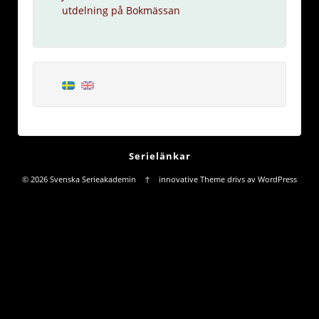
utdelning på Bokmässan
Serielänkar
© 2026
Svenska Serieakademin
↑
innovative Theme
drivs av
WordPress