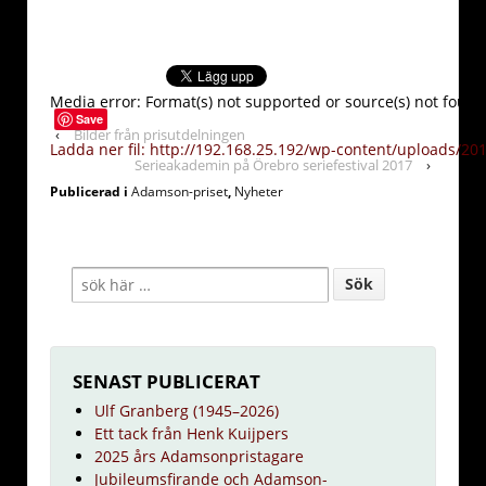
Media error: Format(s) not supported or source(s) not found
Save
‹
Bilder från prisutdelningen
Ladda ner fil: http://192.168.25.192/wp-content/uploads/20
Serieakademin på Örebro seriefestival 2017
›
Publicerad i
Adamson-priset
,
Nyheter
00:00
SENAST PUBLICERAT
Ulf Granberg (1945–2026)
Ett tack från Henk Kuijpers
2025 års Adamsonpristagare
Jubileumsfirande och Adamson-