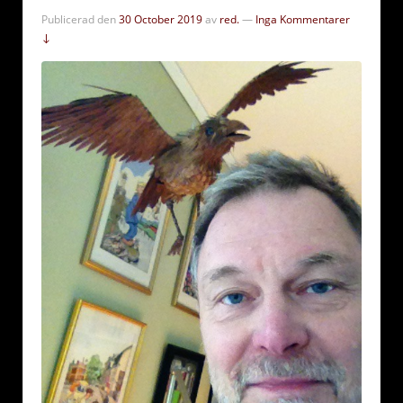
Publicerad den
30 October 2019
av
red.
—
Inga Kommentarer
↓