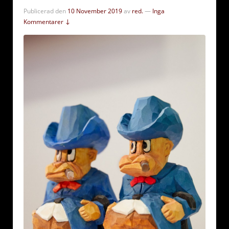
Publicerad den
10 November 2019
av
red.
—
Inga
Kommentarer ↓