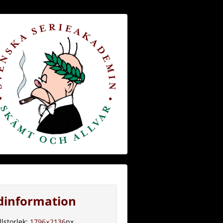
ldinformation
llstorlek:
1796×2136
px