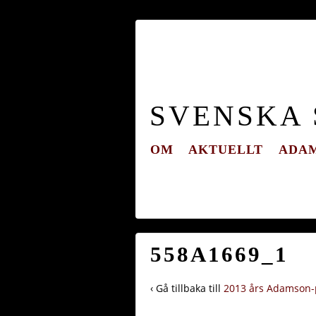
SVENSKA
OM
AKTUELLT
ADAM
558A1669_1
‹ Gå tillbaka till
2013 års Adamson-