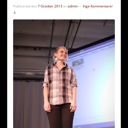
Publicerad den
7 October 2013
av
admin
—
Inga Kommentarer
↓