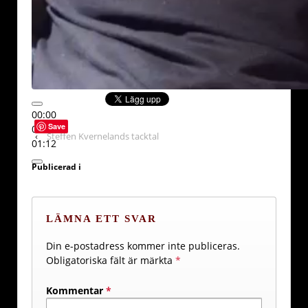
00:00
Save
00:00
‹
Steffen Kvernelands tacktal
01:12
Publicerad i
LÄMNA ETT SVAR
Din e-postadress kommer inte publiceras.
Obligatoriska fält är märkta
*
Kommentar
*