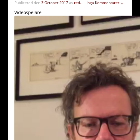
Publicerad den
3 October 2017
av
red.
—
Inga Kommentarer ↓
Videospelare