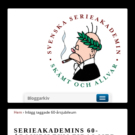
Bloggarkiv
Hem
›
Inlägg taggade 60-årsjubileum
SERIEAKADEMINS 60-