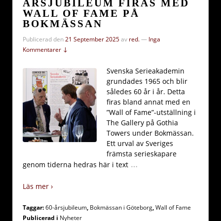
ÅRSJUBILEUM FIRAS MED
WALL OF FAME PÅ
BOKMÄSSAN
Publicerad den
21 September 2025
av
red.
—
Inga
Kommentarer ↓
Svenska Serieakademin
grundades 1965 och blir
således 60 år i år. Detta
firas bland annat med en
”Wall of Fame”-utställning i
The Gallery på Gothia
Towers under Bokmässan.
Ett urval av Sveriges
främsta serieskapare
…
genom tiderna hedras här i text
Läs mer ›
Taggar:
60-årsjubileum
,
Bokmässan i Göteborg
,
Wall of Fame
Publicerad i
Nyheter