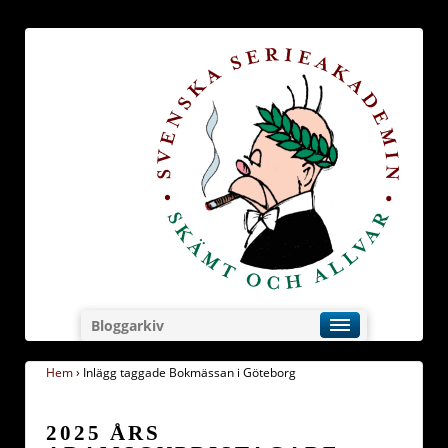
Bloggarkiv
Hem
›
Inlägg taggade Bokmässan i Göteborg
2025 ÅRS