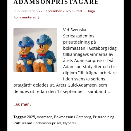
ADAMSONPRISTAGARE
Publicerad den
27 September 2025
av
red.
—
Inga
Kommentarer ↓
Vid Svenska
Serieakademins
prisutdelning på
bokmässan i Göteborg idag
tillkännagavs vinnarna av
årets Adamsonpriser. Två
Adamson-statyetter och tre
diplom “till trägna arbetare
i den svenska seriens
örtagård” delades ut. Årets Guld-Adamson, som
…
delades ut redan den 12 september i samband
Läs mer ›
Taggar:
2025
,
Adamson
,
Bokmässan i Göteborg
,
Prisutdelning
Publicerad i
Adamson-priset
,
Nyheter